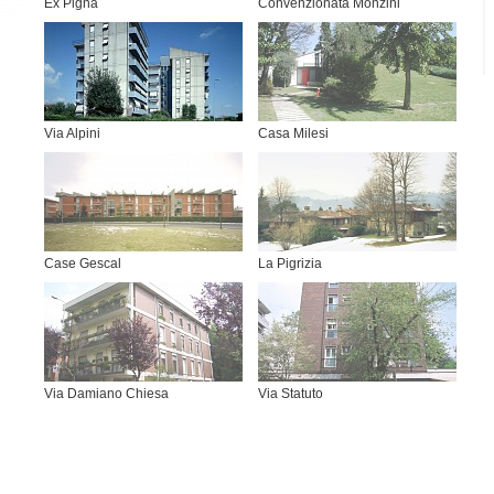
Ex Pigna
Convenzionata Monzini
Via Alpini
Casa Milesi
Case Gescal
La Pigrizia
Via Damiano Chiesa
Via Statuto