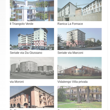
Il Triangolo Verde
Ranica La Fornace
Seriate via Da Giussano
Seriate via Marconi
via Moroni
Vidalengo Villa privata